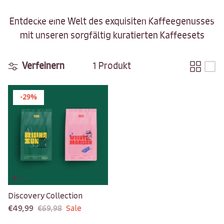
Direkt
zum
Entdecke eine Welt des exquisiten Kaffeegenusses
Inhalt
mit unseren sorgfältig kuratierten Kaffeesets
Produktübersicht
Sets & Bundles
Verfeinern
1 Produkt
Gutscheine
-29%
Discovery Collection
€49,99
€69,98
Sale